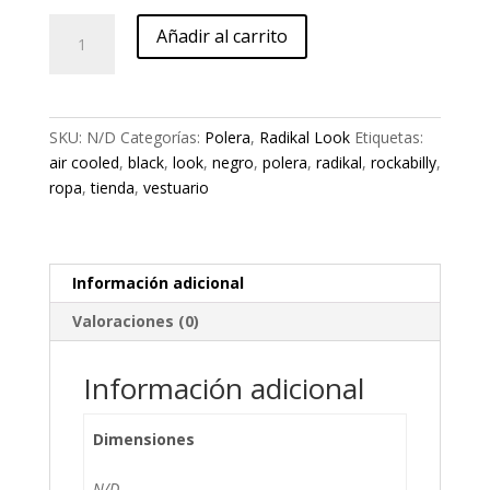
Polera
Añadir al carrito
RDK1-
ROCKABILLY
cantidad
SKU:
N/D
Categorías:
Polera
,
Radikal Look
Etiquetas:
air cooled
,
black
,
look
,
negro
,
polera
,
radikal
,
rockabilly
,
ropa
,
tienda
,
vestuario
Información adicional
Valoraciones (0)
Información adicional
Dimensiones
N/D