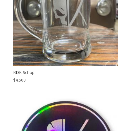
RDK Schop
$
4.500